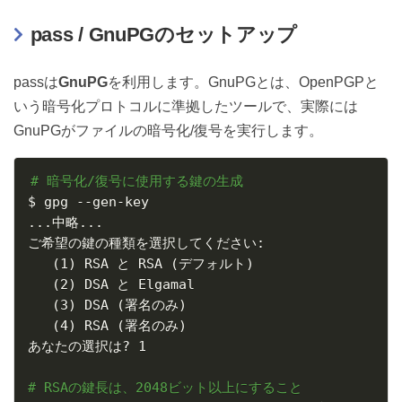
pass / GnuPGのセットアップ
passは
GnuPG
を利用します。GnuPGとは、OpenPGPと
いう暗号化プロトコルに準拠したツールで、実際には
GnuPGがファイルの暗号化/復号を実行します。
# 暗号化/復号に使用する鍵の生成
..
.中略
..
.

ご希望の鍵の種類を選択してください:

(
1
)
 RSA と RSA 
(
デフォルト
)
(
2
)
 DSA と Elgamal

(
3
)
 DSA 
(
署名のみ
)
(
4
)
 RSA 
(
署名のみ
)
あなたの選択は? 1

# RSAの鍵長は、2048ビット以上にすること