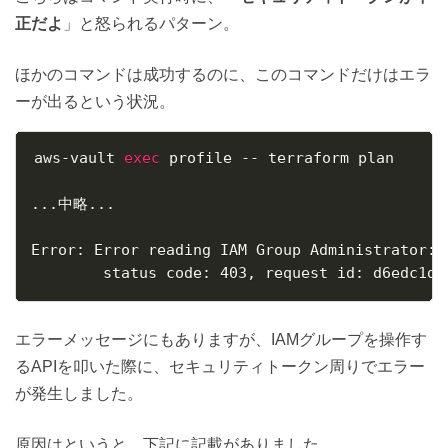
正だよ
」と怒られるパターン。
ほかのコマンドは成功するのに、このコマンドだけはエラ
ーが出るという状況。
aws-vault 
exec
 profile -- terraform plan

..
.中略
..
.

Error: Error reading IAM Group Administrator: 
        status code: 403, request id: d6edc1d1
エラーメッセージにもありますが、IAMグループを操作す
るAPIを叩いた際に、セキュリティトークン周りでエラー
が発生しました。
原因はというと、下記に記載がありました。