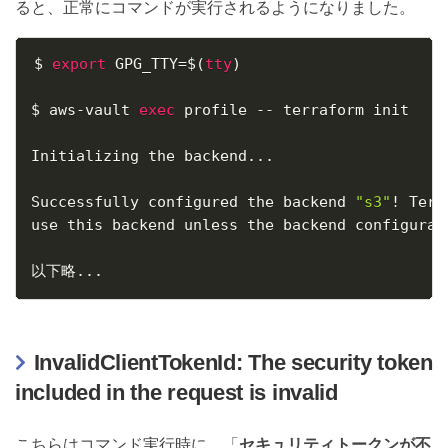
ると、正常にコマンドが実行されるようになりました。
$ 
export
GPG_TTY
=
$(
tty
)
$ aws-vault 
exec
 profile -- terraform init

Initializing the backend
..
.

Successfully configured the backend 
"s3"
!
 Terr
use this backend unless the backend configurati
以下略
..
.
InvalidClientTokenId: The security token
included in the request is invalid
こちらはコマンド実行時に、「
セキュリティトークンが不