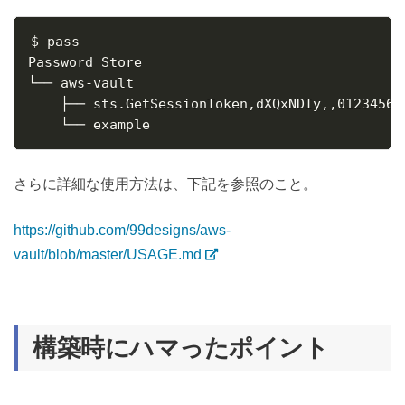
$ pass

Password Store

└── aws-vault

    ├── sts.GetSessionToken,dXQxNDIy,,01234567
    └── example
さらに詳細な使用方法は、下記を参照のこと。
https://github.com/99designs/aws-
vault/blob/master/USAGE.md
構築時にハマったポイント