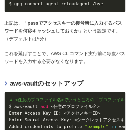
$ gpg-connect-agent reloadagent /bye
上記は、「
passでアクセスキーの復号時に入力するパス
ワードを何秒キャッシュしておくか
」という設定です。
（デフォルトは5分）
これを延ばすことで、AWS CLIコマンド実行前に毎度パス
ワードを入力する必要がなくなります。
aws-vaultのセットアップ
# <任意のプロファイル名>でいうところの「プロファイル」は
$ aws-vault 
add
<
任意のプロファイル名
>
Enter Access Key ID: 
<
アクセスキーID
>
Enter Secret Access Key: 
<
シークレットアクセスキー
Added credentials to profile 
"example"
in
 vault