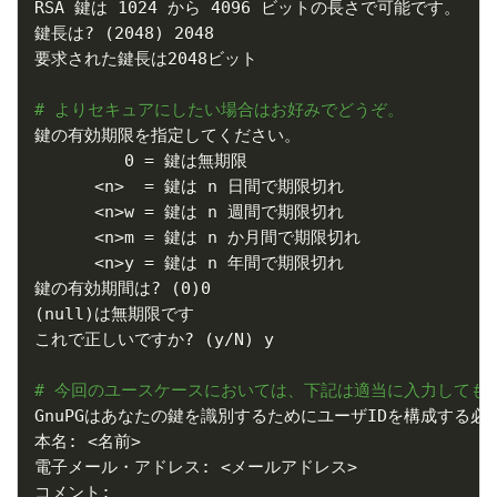
RSA 鍵は 1024 から 4096 ビットの長さで可能です。

鍵長は? 
(
2048
)
 2048

要求された鍵長は2048ビット

# よりセキュアにしたい場合はお好みでどうぞ。
鍵の有効期限を指定してください。

         0 
=
 鍵は無期限

<
n
>
=
 鍵は n 日間で期限切れ

<
n
>
w 
=
 鍵は n 週間で期限切れ

<
n
>
m 
=
 鍵は n か月間で期限切れ

<
n
>
y 
=
 鍵は n 年間で期限切れ

鍵の有効期間は? 
(
0
)
(
null
)
は無期限です

これで正しいですか? 
(
y/N
)
 y

# 今回のユースケースにおいては、下記は適当に入力しても
GnuPGはあなたの鍵を識別するためにユーザIDを構成する必
本名: 
<
名前
>
電子メール・アドレス: 
<
メールアドレス
>
コメント:
