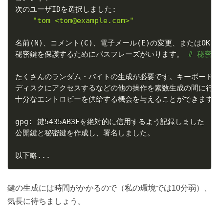
次のユーザIDを選択しました:

"tom <tom@example.com>"
名前
(
N
)
、コメント
(
C
)
、電子メール
(
E
)
の変更、またはOK
(
秘密鍵を保護するためにパスフレーズがいります。 
# 秘密
たくさんのランダム・バイトの生成が必要です。キーボードを
ディスクにアクセスするなどの他の操作を素数生成の間に行う
十分なエントロピーを供給する機会を与えることができます。
gpg: 鍵5435AB3Fを絶対的に信用するよう記録しました

公開鍵と秘密鍵を作成し、署名しました。

以下略
..
.
鍵の生成には時間がかかるので（私の環境では10分弱）、
気長に待ちましょう。