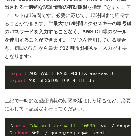
出される一時的な認証情報の有効期限
を指定できます。デ
フォルトは1時間です。必要に応じて、12時間まで延長す
※2
ることができます。
最大で12時間アクセスキーの暗号鍵
のパスワードを入力することなく、AWS CLI等のツール
を使用することができます。
（MFAを使用している場合
も、初回の認証から最大で12時間はMFAキー入力が不要
となります）
export
AWS_VAULT_PASS_PREFIX
=
export
AWS_SESSION_TOKEN_TTL
=
3h
上記で一時的な認証情報の期限を延ばした場合など、必要
に応じて下記設定も行ってください。
$ 
echo
"default-cache-ttl 10800"
>>
 ~/.gnupg/g
$ 
chmod
 600 ~/.gnupg/gpg-agent.conf
