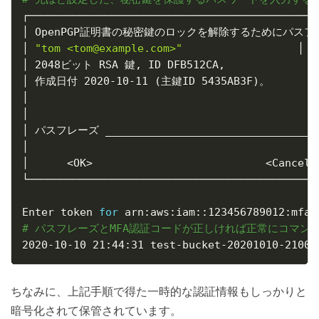
┌──────────────────────────────────────────────
│ OpenPGP証明書の秘密鍵のロックを解除するためにパスフ
│ 
"tom <tom@example.com>"
                  │

│ 2048ビット RSA 鍵, ID DFB512CA,               
│ 作成日付 2020-10-11 
(
主鍵ID 5435AB3F
)
。        
│                                              
│                                              
│ パスフレーズ __________________________________
│                                              
│      
<
OK
>
<
Cancel
>
└──────────────────────────────────────────────
Enter token 
for
 arn:aws:iam::123456789012:mfa/
# パスフレーズとMFA認証コードが正しければ正常にコマン
2020-10-10 21:44:31 test-bucket-20201010-21000
ちなみに、上記手順で得た一時的な認証情報もしっかりと
暗号化されて保管されています。