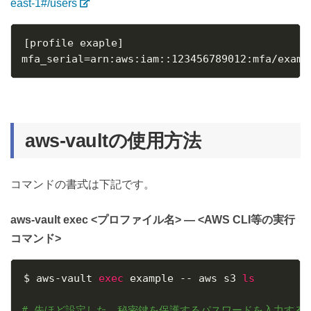
east-1#/users
[
profile exaple
]
mfa_serial
=
arn:aws:iam::123456789012:mfa/examp
aws-vaultの使用方法
コマンドの書式は下記です。
aws-vault exec <プロファイル名> — <AWS CLI等の実行
コマンド>
$ aws-vault 
exec
 example -- aws s3 
ls
# 先ほど設定した、秘密鍵を保護するパスワードを入力する