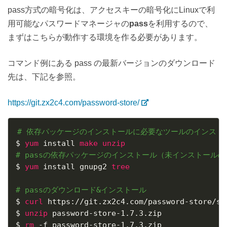
pass方式の暗号化は、アクセスキーの暗号化にLinuxで利
用可能なパスワードマネージャの
pass
を利用するので、
まずはこちらが動作する環境を作る必要があります。
コマンド例にある pass の最新バージョンのダウンロード
先は、下記を参照。
https://git.zx2c4.com/password-store/
# 依存パッケージのインストールに必要なツールのインスト
$ 
yum
 install 
make
unzip
# passの依存パッケージのインストール（未インストール
$ 
yum
 install gnupg2 
tree
# passのダウンロード&インストール
$ 
curl
 https://git.zx2c4.com/password-store/sn
$ 
unzip
 password-store-1.7.3.zip

$ 
rm
 -f password-store-1.7.3.zip
