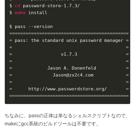
$ 
cd
 password-store-1.7.3/

$ 
make
 install

==
==
==
==
==
==
==
==
==
==
==
==
==
==
==
==
==
==
==
==
==
==
=
 pass: the standard unix password manager 
=
=
=
=
                  v1.7.3                  
=
=
=
=
             Jason A. Donenfeld           
=
=
               Jason@zx2c4.com            
=
=
=
=
      http://www.passwordstore.org/       
=
==
==
==
==
==
==
==
==
==
==
==
==
==
==
==
==
==
==
==
==
==
==
ちなみに、passの正体は単なるシェルスクリプトなので、
makeにgcc系統のビルドツールは不要です。