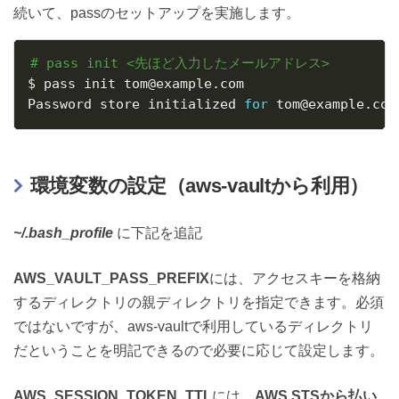
続いて、passのセットアップを実施します。
# pass init <先ほど入力したメールアドレス>
$ pass init tom@example.com

Password store initialized 
for
 tom@example.com
環境変数の設定（aws-vaultから利用）
~/.bash_profile
に下記を追記
AWS_VAULT_PASS_PREFIX
には、アクセスキーを格納
するディレクトリの親ディレクトリを指定できます。必須
ではないですが、aws-vaultで利用しているディレクトリ
だということを明記できるので必要に応じて設定します。
AWS_SESSION_TOKEN_TTL
には、
AWS STSから払い