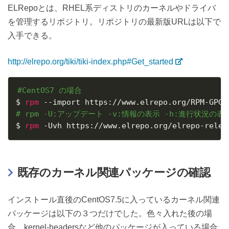
ELRepoとは、RHEL系ディストリのカーネルやドライバ
を管理するリポジトリ。リポジトリの最新版URLは以下で
入手できる。
http://elrepo.org/tiki/tiki-index.php#Get_started
#CentOS7 の場合
$ 
rpm
# rpm -U:アップデート -v:情報の表示 -h:進行状況の表
$ 
rpm
 -Uvh https://www.elrepo.org/elrepo-relea
既存のカーネル関連パッケージの確認
インストール直後のCentOS7.5に入っているカーネル関連
パッケージは以下の３つだけでした。色々入れた後の場
合、kernel-headersなど他のパッケージが入っている場合