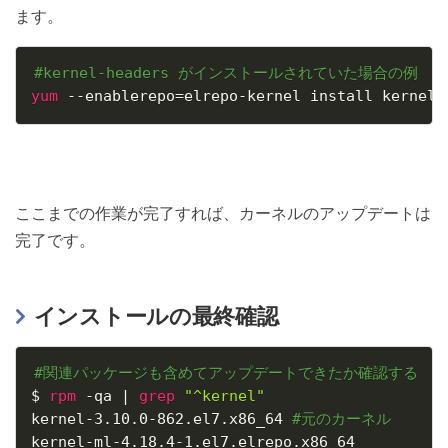
ます。
#kernel-headers がインストールされていた場合の例
yum
 --enablerepo
=
elrepo-kernel install kernel-
ここまでの作業が完了すれば、カーネルのアップデートは
完了です。
インストールの最終確認
#関連パッケージも含めてアップデートできたか確認する
$ 
rpm
 -qa 
|
grep
"^kernel"
kernel-3.10.0-862.el7.x86_64 
#元のカーネル
kernel-ml-4.18.4-1.el7.elrepo.x86_64
