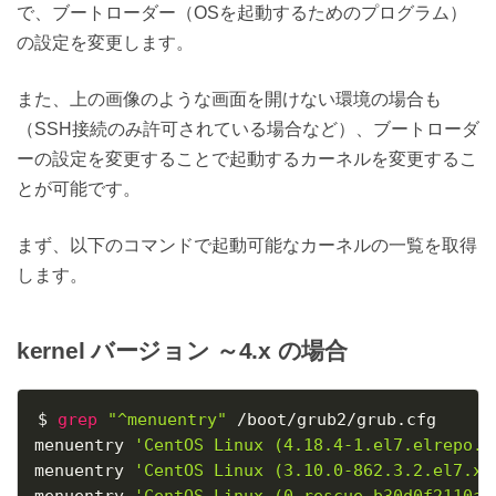
で、ブートローダー（OSを起動するためのプログラム）
の設定を変更します。
また、上の画像のような画面を開けない環境の場合も
（SSH接続のみ許可されている場合など）、ブートローダ
ーの設定を変更することで起動するカーネルを変更するこ
とが可能です。
まず、以下のコマンドで起動可能なカーネルの一覧を取得
します。
kernel バージョン ～4.x の場合
$ 
grep
"^menuentry"
 /boot/grub2/grub.cfg

menuentry 
'CentOS Linux (4.18.4-1.el7.elrepo.x
menuentry 
'CentOS Linux (3.10.0-862.3.2.el7.x8
menuentry 
'CentOS Linux (0-rescue-b30d0f2110ac